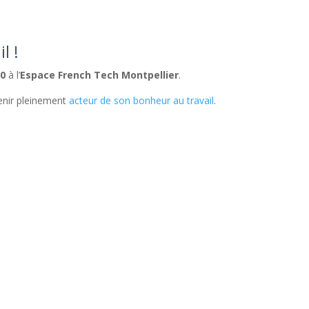
l !
30
à l’
Espace French Tech Montpellier
.
venir pleinement
acteur de son bonheur au travail
.