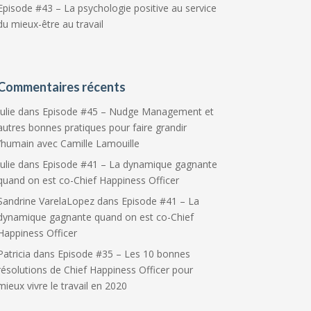
Episode #43 – La psychologie positive au service
du mieux-être au travail
Commentaires récents
Julie
dans
Episode #45 – Nudge Management et
autres bonnes pratiques pour faire grandir
l’humain avec Camille Lamouille
Julie
dans
Episode #41 – La dynamique gagnante
quand on est co-Chief Happiness Officer
Sandrine VarelaLopez
dans
Episode #41 – La
dynamique gagnante quand on est co-Chief
Happiness Officer
Patricia
dans
Episode #35 – Les 10 bonnes
résolutions de Chief Happiness Officer pour
mieux vivre le travail en 2020